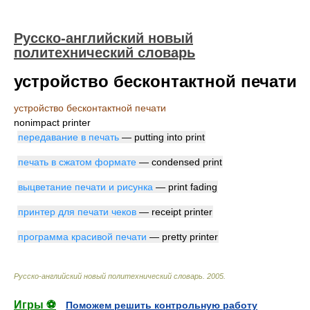
Русско-английский новый
политехнический словарь
устройство бесконтактной печати
устройство бесконтактной печати
nonimpact printer
передавание в печать
— putting into print
печать в сжатом формате
— condensed print
выцветание печати и рисунка
— print fading
принтер для печати чеков
— receipt printer
программа красивой печати
— pretty printer
Русско-английский новый политехнический словарь
.
2005
.
Игры ⚽
Поможем решить контрольную работу